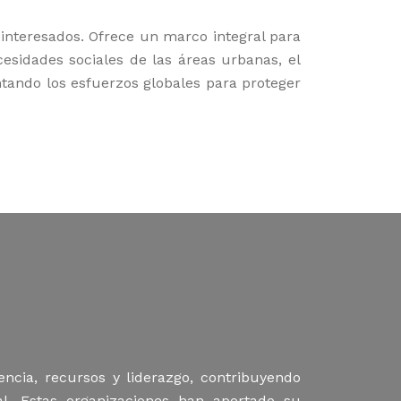
s interesados. Ofrece un marco integral para
cesidades sociales de las áreas urbanas, el
tando los esfuerzos globales para proteger
cia, recursos y liderazgo, contribuyendo
al. Estas organizaciones han aportado su