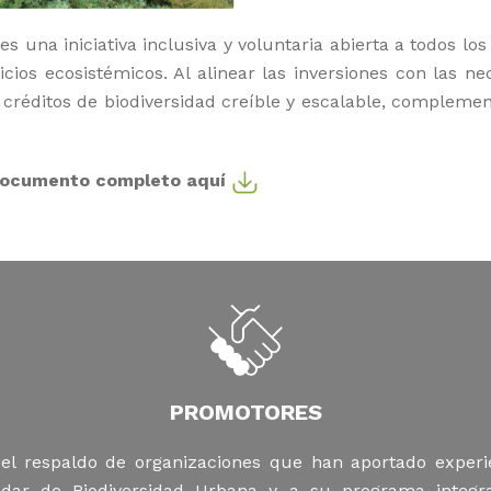
s una iniciativa inclusiva y voluntaria abierta a todos lo
icios ecosistémicos. Al alinear las inversiones con las ne
créditos de biodiversidad creíble y escalable, complemen
 documento completo aquí
PROMOTORES
l respaldo de organizaciones que han aportado experien
tándar de Biodiversidad Urbana y a su programa integr