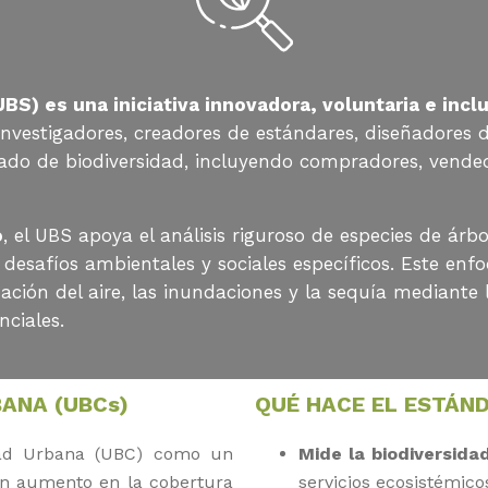
BS) es una iniciativa innovadora, voluntaria e incl
 investigadores, creadores de estándares, diseñadores
cado de biodiversidad, incluyendo compradores, vended
o
, el UBS apoya el análisis riguroso de especies de árb
desafíos ambientales y sociales específicos. Este en
nación del aire, las inundaciones y la sequía mediante
nciales.
BANA (UBCs)
QUÉ HACE EL ESTÁN
idad Urbana (UBC) como un
Mide la biodiversida
 un aumento en la cobertura
servicios ecosistémico