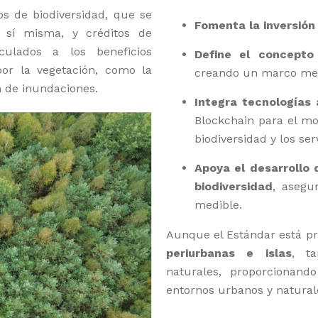
os de biodiversidad, que se
Fomenta la inversión
n sí misma, y créditos de
nculados a los beneficios
Define el concepto
por la vegetación, como la
creando un marco medi
ón de inundaciones.
Integra tecnologías
Blockchain para el mo
biodiversidad y los se
Apoya el desarrollo
biodiversidad
, asegu
medible.
Aunque el Estándar está p
periurbanas e islas
, t
naturales, proporcionand
entornos urbanos y natural