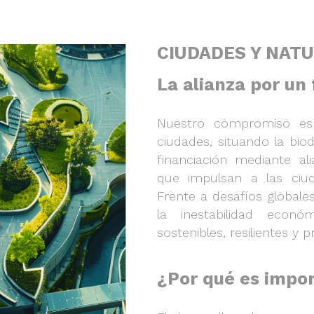
CIUDADES Y NAT
La alianza por un
Nuestro compromiso es 
ciudades, situando la bio
financiación mediante ali
que impulsan a las ciud
Frente a desafíos globale
la inestabilidad econó
sostenibles, resilientes y 
¿Por qué es impo