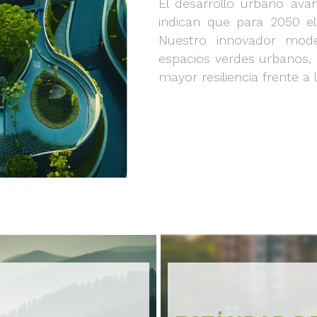
El desarrollo urbano ava
indican que para 2050 el
Nuestro innovador mode
espacios verdes urbanos, 
mayor resiliencia frente a 