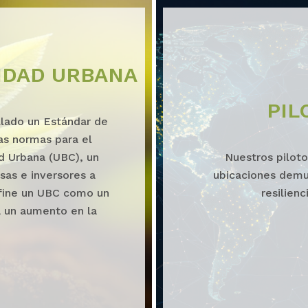
IDAD URBANA
PIL
llado un Estándar de
as normas para el
ad Urbana (UBC), un
Nuestros piloto
as e inversores a
ubicaciones demu
efine un UBC como un
resilien
ta un aumento en la