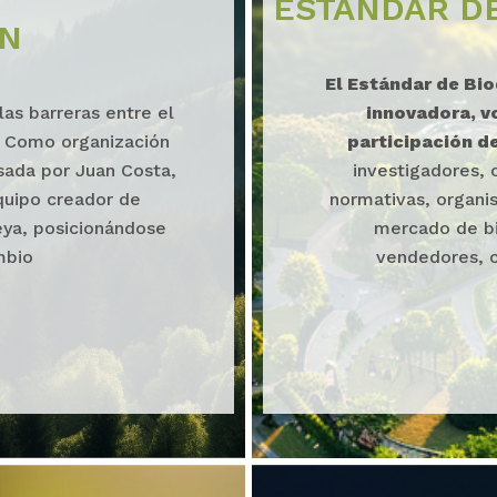
ESTÁNDAR D
ÓN
El Estándar de Bio
as barreras entre el
innovadora, v
l. Como organización
participación d
lsada por Juan Costa,
investigadores,
quipo creador de
normativas, organis
eya, posicionándose
mercado de bi
mbio
vendedores, c