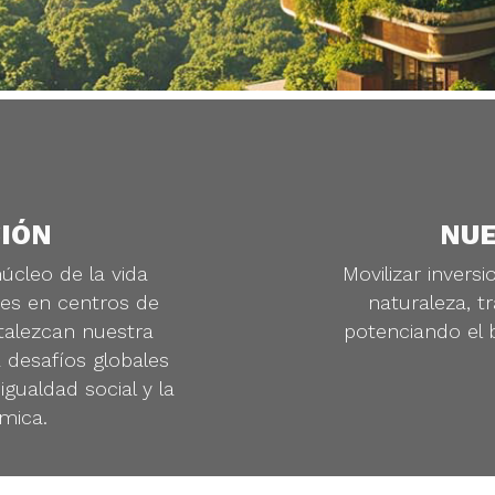
SIÓN
NUE
úcleo de la vida
Movilizar invers
des en centros de
naturaleza, t
talezcan nuestra
potenciando el 
 desafíos globales
gualdad social y la
mica.